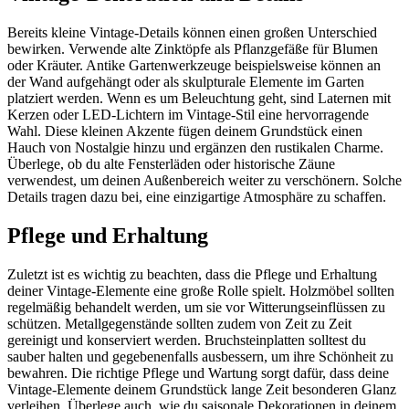
Bereits kleine Vintage-Details können einen großen Unterschied
bewirken. Verwende alte Zinktöpfe als Pflanzgefäße für Blumen
oder Kräuter. Antike Gartenwerkzeuge beispielsweise können an
der Wand aufgehängt oder als skulpturale Elemente im Garten
platziert werden. Wenn es um Beleuchtung geht, sind Laternen mit
Kerzen oder LED-Lichtern im Vintage-Stil eine hervorragende
Wahl. Diese kleinen Akzente fügen deinem Grundstück einen
Hauch von Nostalgie hinzu und ergänzen den rustikalen Charme.
Überlege, ob du alte Fensterläden oder historische Zäune
verwendest, um deinen Außenbereich weiter zu verschönern. Solche
Details tragen dazu bei, eine einzigartige Atmosphäre zu schaffen.
Pflege und Erhaltung
Zuletzt ist es wichtig zu beachten, dass die Pflege und Erhaltung
deiner Vintage-Elemente eine große Rolle spielt. Holzmöbel sollten
regelmäßig behandelt werden, um sie vor Witterungseinflüssen zu
schützen. Metallgegenstände sollten zudem von Zeit zu Zeit
gereinigt und konserviert werden. Bruchsteinplatten solltest du
sauber halten und gegebenenfalls ausbessern, um ihre Schönheit zu
bewahren. Die richtige Pflege und Wartung sorgt dafür, dass deine
Vintage-Elemente deinem Grundstück lange Zeit besonderen Glanz
verleihen. Überlege auch, wie du saisonale Dekorationen in deinem