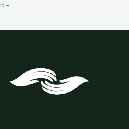
rag
→