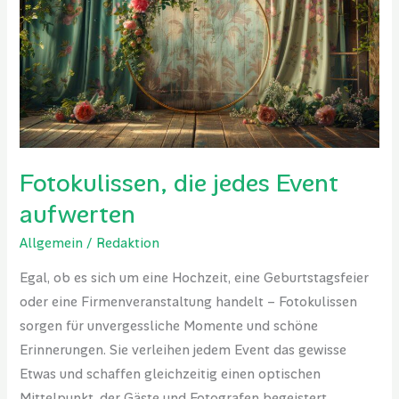
jedes
Event
aufwerten
Fotokulissen, die jedes Event
aufwerten
Allgemein
/
Redaktion
Egal, ob es sich um eine Hochzeit, eine Geburtstagsfeier
oder eine Firmenveranstaltung handelt – Fotokulissen
sorgen für unvergessliche Momente und schöne
Erinnerungen. Sie verleihen jedem Event das gewisse
Etwas und schaffen gleichzeitig einen optischen
Mittelpunkt, der Gäste und Fotografen begeistert.