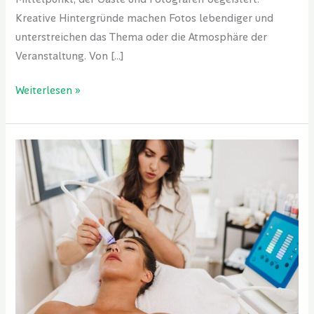
Kreative Hintergründe machen Fotos lebendiger und
unterstreichen das Thema oder die Atmosphäre der
Veranstaltung. Von […]
Weiterlesen »
Hydrafacial
–
Für
wen
eignet
sich
die
Behandlung
und